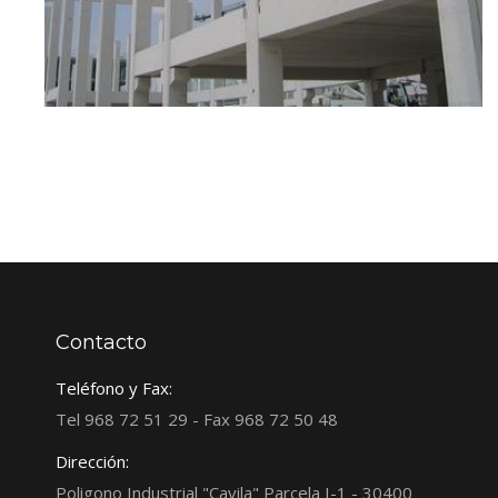
Contacto
Teléfono y Fax:
Tel 968 72 51 29 - Fax 968 72 50 48
Dirección:
Poligono Industrial "Cavila" Parcela I-1 - 30400