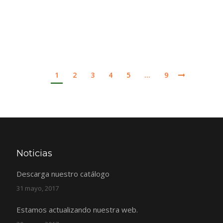
1
2
3
4
5
…
9
Noticias
Descarga nuestro catálogo
31 mayo, 2017
Estamos actualizando nuestra web.