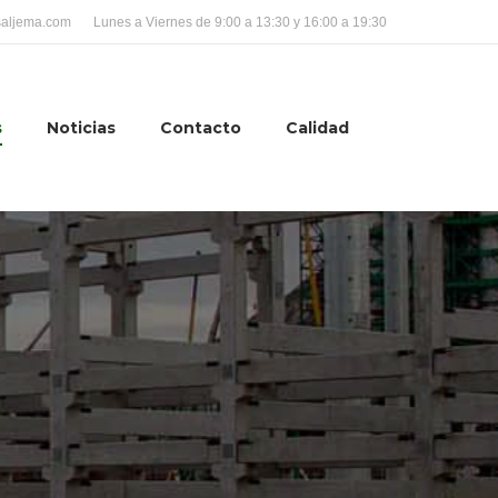
saljema.com
Lunes a Viernes de 9:00 a 13:30 y 16:00 a 19:30
s
Noticias
Contacto
Calidad
Site
search: