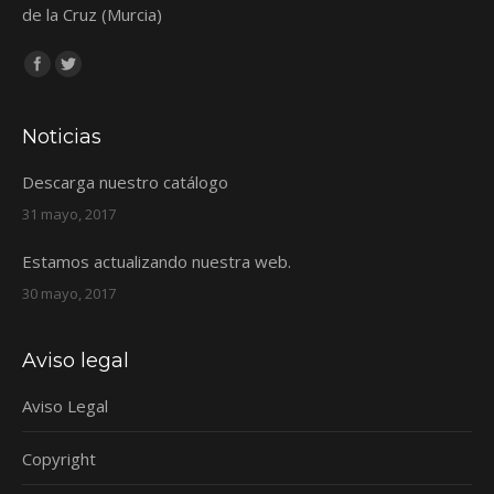
de la Cruz (Murcia)
Encuéntranos en:
Facebook
Twitter
Noticias
Descarga nuestro catálogo
31 mayo, 2017
Estamos actualizando nuestra web.
30 mayo, 2017
Aviso legal
Aviso Legal
Copyright