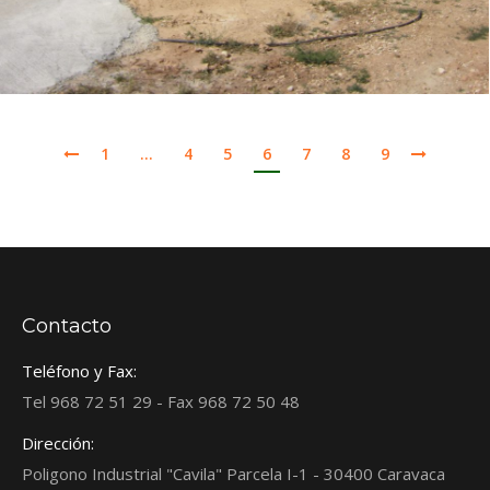
1
…
4
5
6
7
8
9
Contacto
Teléfono y Fax:
Tel 968 72 51 29 - Fax 968 72 50 48
Dirección:
Poligono Industrial "Cavila" Parcela I-1 - 30400 Caravaca