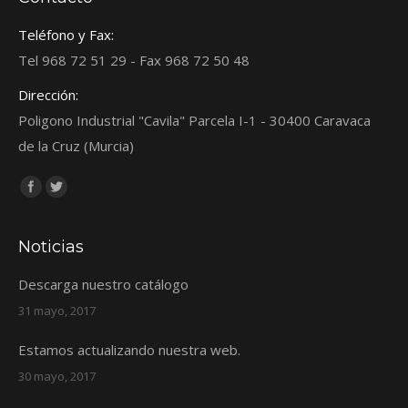
Teléfono y Fax:
Tel 968 72 51 29 - Fax 968 72 50 48
Dirección:
Poligono Industrial "Cavila" Parcela I-1 - 30400 Caravaca
de la Cruz (Murcia)
Encuéntranos en:
Facebook
Twitter
Noticias
Descarga nuestro catálogo
31 mayo, 2017
Estamos actualizando nuestra web.
30 mayo, 2017