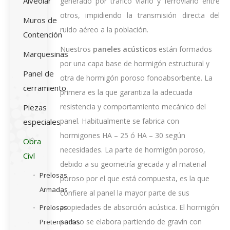
Alveolar
generado por tráfico viario y ferroviario entre
otros, impidiendo la transmisión directa del
Muros de
ruido aéreo a la población.
Contención
Nuestros
paneles acústicos
están formados
Marquesinas
por una capa base de hormigón estructural y
Panel de
otra de hormigón poroso fonoabsorbente. La
cerramiento
primera es la que garantiza la adecuada
resistencia y comportamiento mecánico del
Piezas
panel. Habitualmente se fabrica con
especiales
hormigones HA – 25 ó HA – 30 según
Obra
necesidades. La parte de hormigón poroso,
Civl
debido a su geometría grecada y al material
Prelosas
poroso por el que está compuesta, es la que
Armadas
confiere al panel la mayor parte de sus
propiedades de absorción acústica. El hormigón
Prelosas
poroso se elabora partiendo de gravín con
Pretensadas