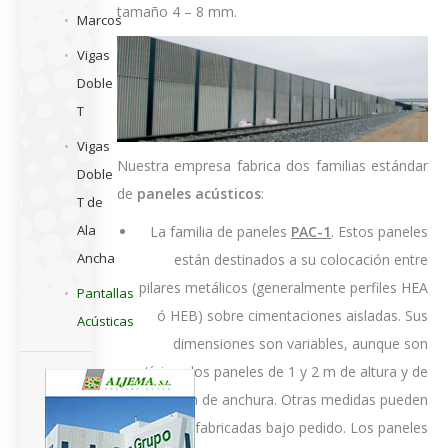
tamaño 4 – 8 mm.
Marcos
Vigas
Doble
T
Vigas
Nuestra empresa fabrica dos familias estándar
Doble
de
paneles acústicos
:
T de
Ala
La familia de paneles
PAC-1
. Estos paneles
Ancha
están destinados a su colocación entre
pilares metálicos (generalmente perfiles HEA
Pantallas
ó HEB) sobre cimentaciones aisladas. Sus
Acústicas
dimensiones son variables, aunque son
típicos los paneles de 1 y 2 m de altura y de
3 y 4 m de anchura. Otras medidas pueden
ser fabricadas bajo pedido. Los paneles