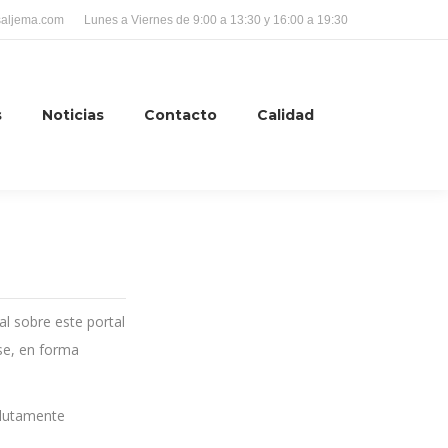
saljema.com
Lunes a Viernes de 9:00 a 13:30 y 16:00 a 19:30
s
Noticias
Contacto
Calidad
Site
search:
al sobre este portal
rse, en forma
olutamente