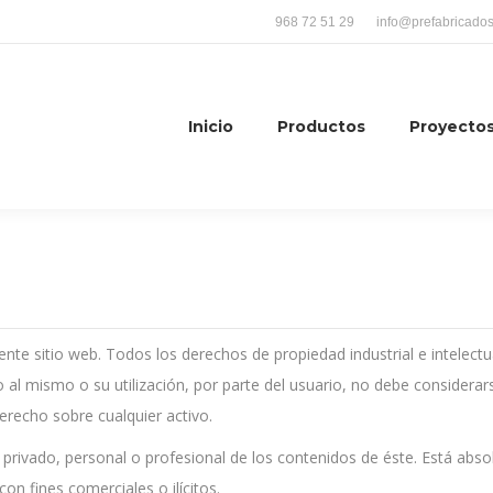
968 72 51 29
info@prefabricado
Inicio
Productos
Proyecto
te sitio web. Todos los derechos de propiedad industrial e intelectu
 al mismo o su utilización, por parte del usuario, no debe considera
erecho sobre cualquier activo.
 privado, personal o profesional de los contenidos de éste. Está abs
on fines comerciales o ilícitos.