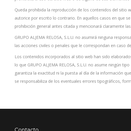
Queda prohibida la reproducción de los contenidos del sitio w
autorice por escrito lo contrario. En aquellos casos en que se 
prohibición general antes citada y mencionará claramente las 
GRUPO ALJEMA RELOSA, S.L.U. no asumirá ninguna responsabili
las acciones civiles o penales que le correspondan en caso de
Los contenidos incorporados al sitio web han sido elaborado
lo que GRUPO ALJEMA RELOSA, S.L.U. no asume ningún tipo de 
garantiza la exactitud ni la puesta al día de la información 
se responsabiliza de los eventuales errores tipográficos, fo
Contacto