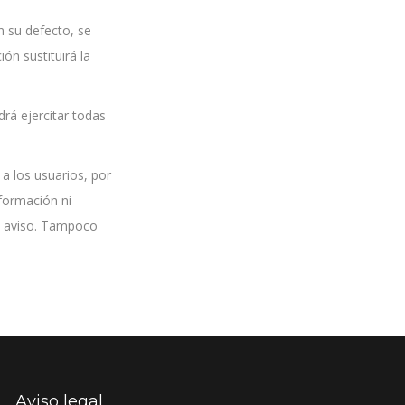
n su defecto, se
ón sustituirá la
rá ejercitar todas
a los usuarios, por
formación ni
io aviso. Tampoco
Aviso legal