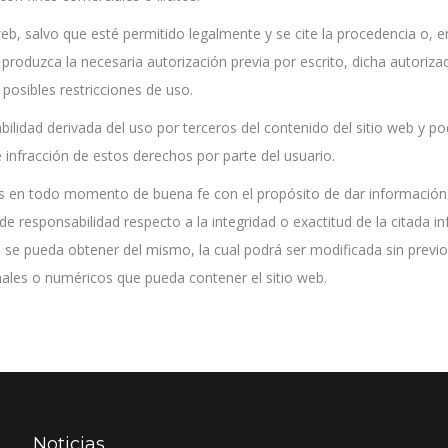
eb, salvo que esté permitido legalmente y se cite la procedencia o, e
produzca la necesaria autorización previa por escrito, dicha autorizaci
posibles restricciones de uso.
dad derivada del uso por terceros del contenido del sitio web y pod
 infracción de estos derechos por parte del usuario.
s en todo momento de buena fe con el propósito de dar información 
responsabilidad respecto a la integridad o exactitud de la citada in
que se pueda obtener del mismo, la cual podrá ser modificada sin prev
rmales o numéricos que pueda contener el sitio web.
Noticias