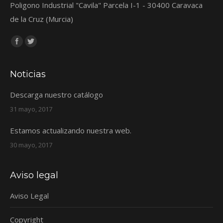
Poligono Industrial "Cavila" Parcela I-1 - 30400 Caravaca
de la Cruz (Murcia)
Encuéntranos en:
Facebook
Twitter
Noticias
Descarga nuestro catálogo
31 mayo, 2017
Estamos actualizando nuestra web.
30 mayo, 2017
Aviso legal
Aviso Legal
Copyright