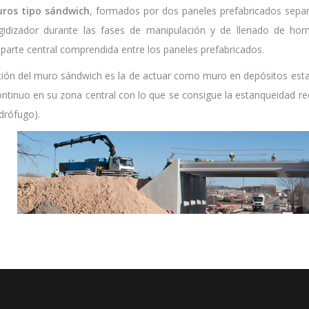
ros tipo sándwich
, formados por dos paneles prefabricados separ
idizador durante las fases de manipulación y de llenado de ho
parte central comprendida entre los paneles prefabricados.
ación del muro sándwich es la de actuar como muro en depósitos estan
inuo en su zona central con lo que se consigue la estanqueidad reque
idrófugo).