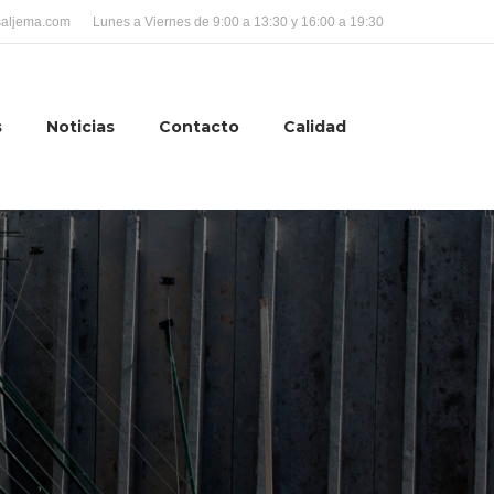
saljema.com
Lunes a Viernes de 9:00 a 13:30 y 16:00 a 19:30
s
Noticias
Contacto
Calidad
Site
search: